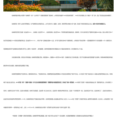
桂林南药股份有限公司(简称“桂林南药”)位于“山水甲天下”的国际旅游胜地广西桂林市，公司的前身为始建于1958年的桂林市制药厂；1960年与内迁的著名上海“唐拾义”药厂合并，成立广西壮族自治区桂林制药厂。
桂林南药是一家专门从事化学药物研发、生产和销售的综合性医药企业，公司产品有片剂、胶囊剂、注射剂、原料药等四大种类200多个品种，是目前广西领先的医药出口企业。
连续10年桂林市纳税超亿元。
桂林南药是世界卫生组织（英文缩写WHO）、全球基金（英文简写TGF）、疟疾风险基金（英文简写MMV）等世界性组织的直接供应商，其原料药、片剂与注射剂的生产管理均符合国际GMP标准。目前公司累计已有39个
抗疟系列品种通过 WHO
的供应商资格
的预认证（英文缩写WHO-PQ），2条生产线3个品种通过美国FDA认证，生产的产品销往全球80多个国家和地区。公司研发生产的抗疟药物——青蒿琥酯获得中华人民共和国第X-01号一类新药证书，
青蒿琥酯及其系列产品是国际抗疟领域的力荐产品，被称为“疟疾克星”。按剂量推算，注射用青蒿琥酯已累计挽救超过8800万重症疟疾患者生命，其中多数是5岁以下儿童。
为适应国际化需要，实现企业可持续发展，桂林南药投资数亿资金，按照美国FDA、欧盟和WHO现行的GMP要求，引进国际先进工艺技术和设备，打造了符合国际标准的青蒿琥酯产业化基地。为把桂林南药建成具有强大
国际竞争力的企业集团，创国际化医药品牌奠定了基础。
桂林南药是国家知识产权优势企业、国家高新技术企业、广西高新技术企业、原国家食品药品监督管理局GMP检查员实训基地及广西老字号企业，2020年成为广西首个通过海关AEO高级认证的医药领域出口企业，也是桂
林首个通过该认证的企业，
2021年凭借“基于‘双循环+双驱动’的产品生命周期质量管理模式”荣膺第四届中国质量奖提名奖，是本届广西唯一获奖组织
，2022年获得广西首家“中国海关经核准出口商”资质的医药企业。近年来荣获工人
先锋号、全国青年安全生产示范岗、自治区主席质量奖、桂林市市长质量奖、自治区第一批工业龙头企业、自治区第一批制造业单项冠军企业、自治区“守合同重信用”企业、自治区清洁生产企业、自治区绿色工厂、自治区企业研发中心、
自治区劳动关系和谐单位等荣誉或称号。2015年，桂林南药研发生产的重症疟疾治疗药物---注射用青蒿琥酯入选法国独立医学杂志《处方》(Prescrire)年度“荣誉榜”是为数不多的进入该榜单的中国原创药。近五年来，公司连续荣登“年度
中国医药外贸榜单——西药制剂出口10强”。此外，2017年-2021年，桂林南药连续五年荣获“化学制药行业优秀企业和多个优秀产品品牌”荣誉。
“持续创新·乐享健康”是我们的经营理念。桂林南药将不断自我超越，发扬“修身 齐家 立业 助天下”的企业精神，为实现医药健康领域一流的国际化企业愿景目标而不懈奋斗！