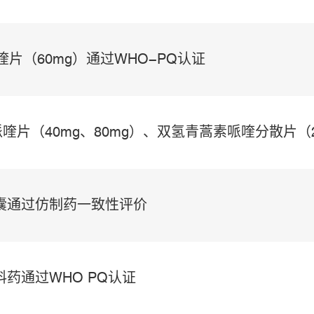
喹片（60mg）通过WHO-PQ认证
哌喹片（40mg、80mg）、双氢青蒿素哌喹分散片（2
-PQ认证
胶囊通过仿制药一致性评价
料药通过WHO PQ认证