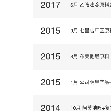
2017
6月 乙胺嘧啶原料
2015
9月 七里店厂区
2015
审计
3月 布美他尼原
2015
1月 公司明星产
2014
榜”
10月 阿莫地喹+