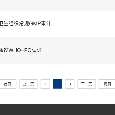
卫生组织常规GMP审计
通过WHO-PQ认证
首页
上一页
1
2
3
下一页
尾页