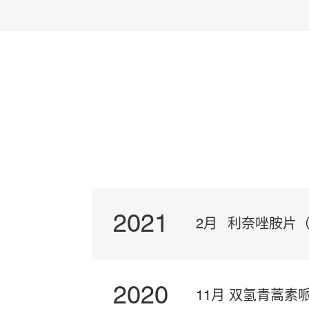
2021
2月
利奈唑胺片（
2020
利奈唑胺原料药
11月 双氢青蒿素