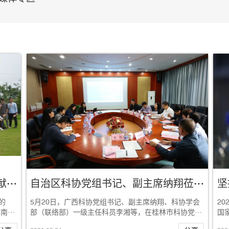
吾辈青年，红心向党！以青春之名献礼建党百年
自治区科协党组书记、副主席纳翔莅临桂林南药调研指导工作
的
5月20日，广西科协党组书记、副主席纳翔、科协学会
2
林南药
部（联络部）一级主任科员李湘等，在桂林市科协党组
国
书记俸文英、副主席彭友萍、市科技局党组成员...
药