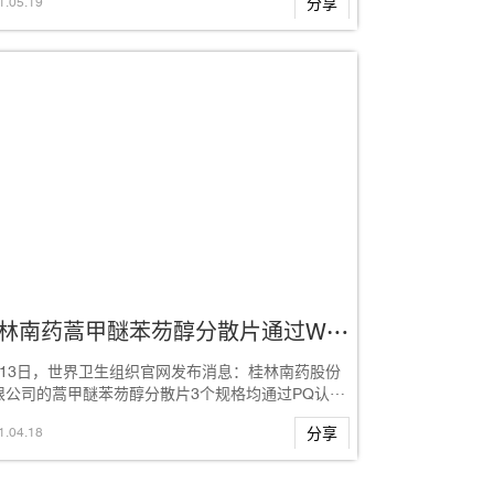
1
.
05
.
19
分享
桂林南药蒿甲醚苯芴醇分散片通过WHO-PQ认证
月13日，世界卫生组织官网发布消息：桂林南药股份
限公司的蒿甲醚苯芴醇分散片3个规格均通过PQ认证
temether-Lumefant...
1
.
04
.
18
分享