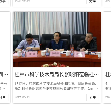
分享
2021
.
05
.
24
分享
202
乌干达共和国驻广州总领事馆一行到桂林南药调研考察
桂林市科学技术局局长张晓阳莅临桂林南药调研指导工作
史蒂芬
5月7日，桂林市科学技术局局长张晓阳、副局长黄峰、
4
在桂林
高新科科长谢志国莅临桂林南药调研指导工作。公司副
有
总裁秦运玲、程琳、研发总监潘梅、首席研究员...
（Ar
分享
2021
.
05
.
11
分享
202