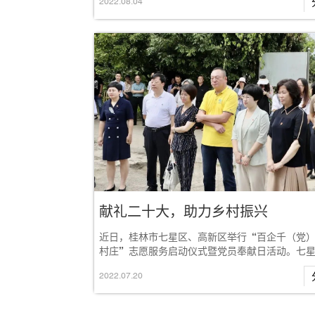
2022
.
08
.
04
献礼二十大，助力乡村振兴
近日，桂林市七星区、高新区举行“百企千（党
村庄”志愿服务启动仪式暨党员奉献日活动。七
书记郑平，高新区工委副书记、管委会副主任王海.
2022
.
07
.
20