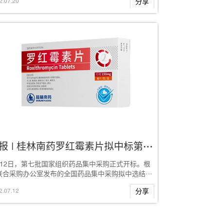
2
.
07
.
20
分享
喜报 | 桂林南药罗红霉素片拟中标第七批国采
月12日，第七批国家组织药品集中采购正式开标。根
联合采购办公室发布的全国药品集中采购拟中选结果
示，桂林南药股份有限公司（以下简称“桂林...
2
.
07
.
12
分享