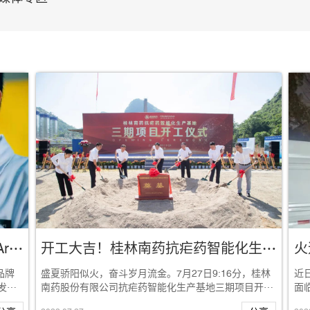
桂林南药抗疟药物注射用青蒿琥酯Artesun®获得《中国出口商品品牌证明书》
开工大吉！桂林南药抗疟药智能化生产基地三期项目开工仪式圆满成功
品牌
盛夏骄阳似火，奋斗岁月流金。7月27日9:16分，桂林
近
发的
南药股份有限公司抗疟药智能化生产基地三期项目开工
面
仪式启动。桂林市委副书记、高新区工委书...
抗