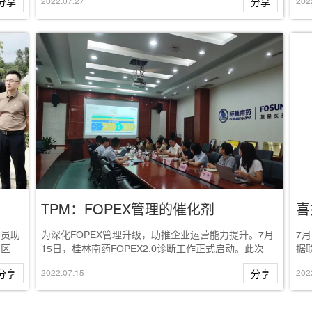
分享
2022
.
07
.
27
分享
202
TPM：FOPEX管理的催化剂
）员助
为深化FOPEX管理升级，助推企业运营能力提升。7月
7
星区委
15日，桂林南药FOPEX2.0诊断工作正式启动。此次诊
据
..
断特别邀请复星医药精益总监王对华...
公
分享
2022
.
07
.
15
分享
202