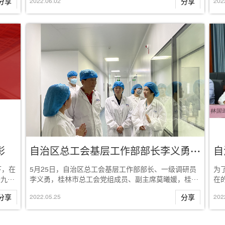
分享
2022
.
06
.
02
分享
202
彰
自治区总工会基层工作部部长李义勇莅临桂林南药调研指导工作
下，在
5月25日，自治区总工会基层工作部部长、一级调研员
为
十九大
李义勇，桂林市总工会党组成员、副主席莫曦媛，桂林
在
市工会基层组织工作部部长贺常艳等一行莅临桂...
行
分享
2022
.
05
.
25
分享
202