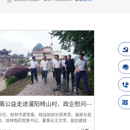
青蒿公益走进灌阳椅山村，政企慰问暖人心
月2日，桂林市委常委、统战部部长蒋育亮、副部长程
超、桂林南药党委书记、董事长王文学、副总裁程琳
，来到灌阳县洞井瑶族乡椅山村，就当地产业...