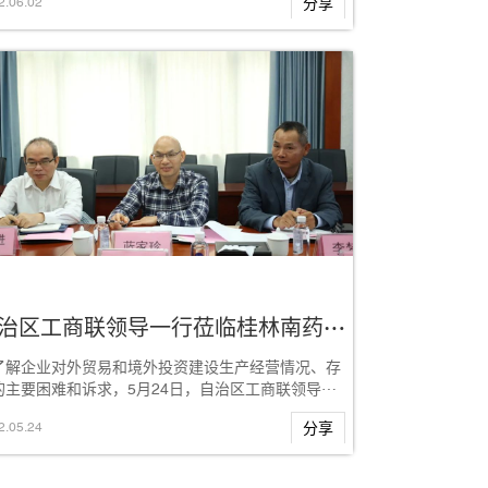
2
.
06
.
02
分享
自治区工商联领导一行莅临桂林南药调研指导工作
了解企业对外贸易和境外投资建设生产经营情况、存
的主要困难和诉求，5月24日，自治区工商联领导一
莅临桂林南药调研指导工作。公司联席董事长...
2
.
05
.
24
分享