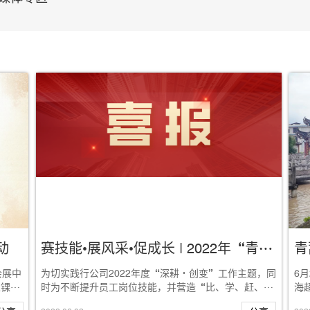
动
赛技能•展风采•促成长 | 2022年“青蒿杯”职业技能大赛圆满落幕
会展中
为切实践行公司2022年度“深耕·创变”工作主题，同
6
永锞，
时为不断提升员工岗位技能，并营造“比、学、赶、
海
帮、超”的良好氛围，5月11日—...
等