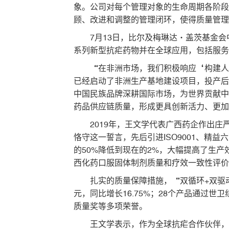
象。公司对每个管理对象的生命周期各阶
顾、改进和调整的管理闭环，使得质量管
7月13日，比尔及梅琳达·盖茨基金
系列新型抗疟药物并在全球应用，包括服
“在非洲市场，我们积极响应‘构建
已经启动了非洲生产基地建设项目，投产后
中国民族品牌深耕国际市场，为世界贡献
药品供应链质量，形成更具创新活力、更
2019年，王文学代表广西药企作出
恪守这一誓言，先后引进ISO9001、精
的50%降低到现在的2%，大幅提高了生产
西化药口服固体制剂质量和疗效一致性评
扎实的质量保障措施，“双循环+双驱
元，同比增长16.75%；28个产品通过
质量奖等多项荣誉。
王文学表示，作为全球抗疟合作伙伴