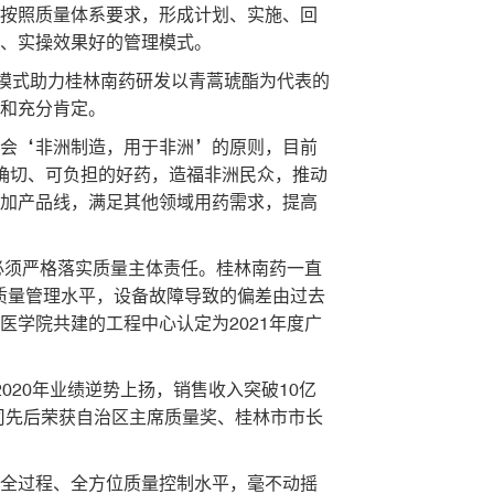
并按照质量体系要求，形成计划、实施、回
强、实操效果好的管理模式。
理模式助力桂林南药研发以青蒿琥酯为代表的
价和充分肯定。
社会‘非洲制造，用于非洲’的原则，目前
确切、可负担的好药，造福非洲民众，推动
增加产品线，满足其他领域用药需求，提高
必须严格落实质量主体责任。桂林南药一直
高质量管理水平，设备故障导致的偏差由过去
医学院共建的工程中心认定为2021年度广
20年业绩逆势上扬，销售收入突破10亿
公司先后荣获自治区主席质量奖、桂林市市长
、全过程、全方位质量控制水平，毫不动摇