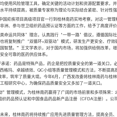
段均使用风险管理工具，确定关键的活动计划和资源配置要求，
理水平持续提高，被质量专家称为理论与实际结合紧密、针对性
会中国疟疾项目高级项目官一行到桂林南药实地考察，对这一管
务非洲、参与世卫组织药品预认证等方面的工作，给予了高度评
人类命运共同体’理念，认真践行‘一带一路’倡议，遵循国际
也将复制推广‘双循环+双驱动’模式，研发生产更安全、疗效
中国智慧。”王文学表示，对于国内市场，将加强供给侧改革，
加安全可靠的医药供应体系。
庄严承诺：药品是特殊产品，药企是把控质量安全的第一道关口，
益六西格玛、卓越绩效、QC小组等质量管理模式和方法，不断提
效率，筑牢了质量大堤。今年6月，广西发改委将桂林南药与桂林
价工程研究中心，为确保药品质量安全又多加了一道关口。
动”管理模式，为桂林南药赢得了广阔的市场前景和多项殊荣：20
世卫组织药品预认证和中国食品药品新产品注册（CFDA注册）。
，未来，桂林南药将持续推广应用先进质量管理方法，提高全员