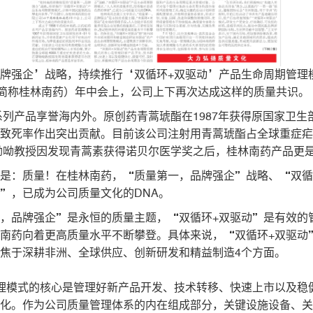
牌强企’战略，持续推行‘双循环+双驱动’产品生命周期管理
下简称桂林南药）年中会上，公司上下再次达成这样的质量共识。
系列产品享誉海内外。原创药青蒿琥酯在1987年获得原国家卫生
致死率作出突出贡献。目前该公司注射用青蒿琥酯占全球重症疟
屠呦呦教授因发现青蒿素获得诺贝尔医学奖之后，桂林南药产品更
是：质量！在桂林南药，“质量第一，品牌强企”战略、“双循
”，已成为公司质量文化的DNA。
，品牌强企”是永恒的质量主题，“双循环+双驱动”是有效的
南药向着更高质量水平不断攀登。具体来说，“双循环+双驱动
焦于深耕非洲、全球供应、创新研发和精益制造4个方面。
理模式的核心是管理好新产品开发、技术转移、快速上市以及稳
优化。作为公司质量管理体系的内在组成部分，关键设施设备、