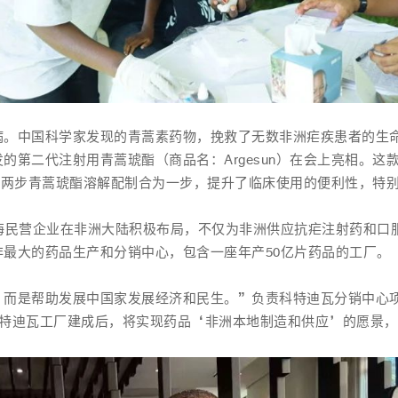
病。中国科学家发现的青蒿素药物，挽救了无数非洲疟疾患者的生
的第二代注射用青蒿琥酯（商品名：Argesun）在会上亮相。这
un将两步青蒿琥酯溶解配制合为一步，提升了临床使用的便利性，特
海民营企业在非洲大陆积极布局，不仅为非洲供应抗疟注射药和口
最大的药品生产和分销中心，包含一座年产50亿片药品的工厂。
是帮助发展中国家发展经济和民生。”负责科特迪瓦分销中心项目的复星
科特迪瓦工厂建成后，将实现药品‘非洲本地制造和供应’的愿景