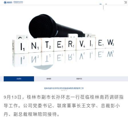
EN
FR
企业资讯
媒体聚焦
多媒体专区
桂林市副市长孙环志带队莅临桂林南药调研指导工作
2024-09-13
9月13日，桂林市副市长孙环志一行莅临桂林南药调研指
导工作。公司党委书记、
联席董事长
王文学、总裁彭小
丹、副总裁程琳陪同接待。