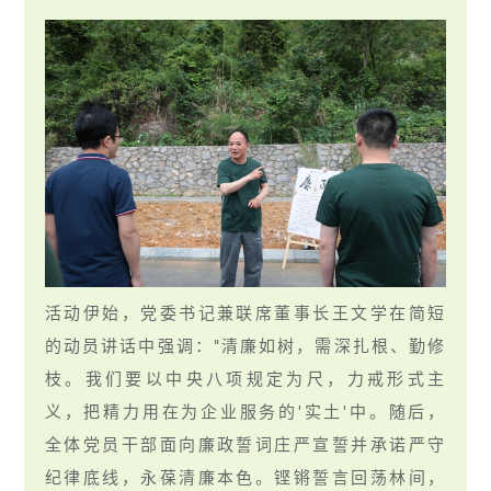
活动伊始，党委书记兼联席董事长王文学在简短
的动员讲话中强调："清廉如树，需深扎根、勤修
枝。我们要以中央八项规定为尺，力戒形式主
义，把精力用在为企业服务的'实土'中。随后，
全体党员干部面向廉政誓词庄严宣誓并承诺严守
纪律底线，永葆清廉本色。铿锵誓言回荡林间，