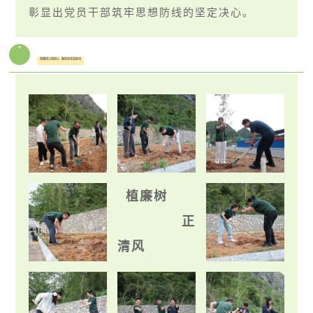
彰显出党员干部筑牢思想防线的坚定决心。
02
挥锹培土践初心 勤俭务实显担当
植廉树
正
清风