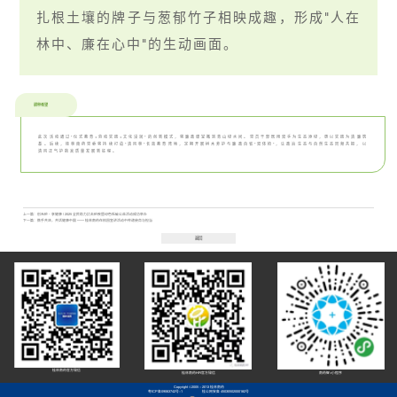
扎根土壤的牌子与葱郁竹子相映成趣，形成"人在
林中、廉在心中"的生动画面。
耕种希望
此次活动通过"仪式教育+劳动实践+文化浸润"的创新模式，将廉政课堂搬到青山绿水间。党员干部既用双手为生态添绿，更以实践为清廉筑
基。后续，桂林南药党委将持续打造"清风林"长效教育阵地，定期开展树木养护与廉政自省"双体检"，让政治生态与自然生态同频共振，以
清风正气护航高质量发展新征程。
上一篇：
创无疟・享健康 | 2025 全民助力抗击疟疾暨绿色低碳公益活动成功举办
下一篇：
携手共进，共话健康中国 —— 桂林南药在校园宣讲活动中传递使命与担当
返回
桂林南药官方微信
桂林南药HR官方微信
南药智+小程序
Copyright ©2005 - 2013 桂林南药
粤ICP备09063742号-1
桂公网安备 45030502000182号