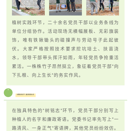
植树实践环节，二十余名党员干部以业务条线为
单位分组协作。活动现场无横幅展板、无彩旗装
饰，唯有铁锹锄头的碰撞声与劳动号子此起彼
伏。大家严格按照技术要求挖坑培土、扶苗浇
水，领导干部带头挥汗如雨，年轻党员争抢重活
累活。一株株竹子昂然挺立，象征着党员干部"向
下扎根、向上生长"的务实作风。
03
木牌铭志扬正气 廉洁寄语润心田
在独具特色的"树铭志"环节，党员干部分别写上
种植人的名字和廉政寄语。党委书记率先写上"一
路清风、一身正气"寄语牌，其他党员纷纷效仿。