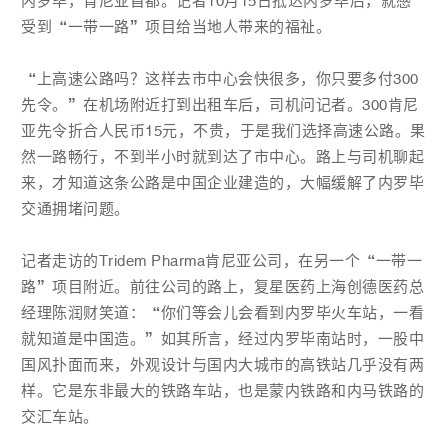
内罗毕，肯尼亚首都。记者10月15日抵达内罗毕后，就感
受到“一带一路”项目给当地人带来的福祉。
“上高速公路吗？这样去市中心会快很多，你只要多付300
先令。”在机场附近打到出租车后，司机问记者。300
肯尼
亚先令
折合人民币15元，不贵，于是我们选择高速公路。果
然一路畅行，不到半小时就到达了市中心。路上与司机聊起
来，才知道这条公路是中国企业建造的，大幅缓解了内罗毕
交通拥堵问题。
记者走访的Tridem Pharma肯尼亚公司，在另一个“一带一
路”项目附近。前往公司的路上，复星医药上海创德医药总
经理陈润财笑道：“你们等会儿会看到内罗毕火车站，一看
就知道是中国造。”如其所言，经过内罗毕南站时，一股中
国风扑面而来，外观设计与国内大城市的高铁站几乎没有两
样。它是东非最大的铁路车站，也是蒙内铁路和
内马
铁路的
交汇车站。