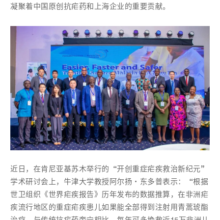
凝聚着中国原创抗疟药和上海企业的重要贡献。
近日，在肯尼亚基苏木举行的“开创重症疟疾救治新纪元”
学术研讨会上，牛津大学教授阿尔扬·东多普表示：“根据
世卫组织《世界疟疾报告》历年发布的数据推算，在非洲疟
疾流行地区的重症疟疾患儿如果能全部得到注射用青蒿琥酯