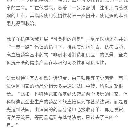
治疗，与传统抗疟药奎宁相比，每年可多挽救近15万非洲儿
童的生命。”在他看来，随着“一步法配制”注射用青蒿琥
酯的上市，其临床使用便捷性将进一步提升，使更多的非洲
患儿得到救治。
除了在抗疟领域开展“可负担的创新”，复星医药还在共建
“一带一路”倡议的指引下，推动实现抗生素、抗病毒药、
高血压药等基本药物“非洲本地制造和供应”的愿景，全方
位提升医药健康产品在非洲的可及性和可负担性。
法籍科特迪瓦人布歇告诉记者，由于殖民等历史因素，西非
法语区国家的药品分销大多要通过法国中转，所以周期很
长。“比如，科特迪瓦和布基纳法索是两个接壤的国家，但
科特迪瓦企业生产的药品不能直接运到布基纳法索，而是要
先运到法国，由法国的药品分销中心接收订单、再走发货、
清关等流程，等药品运到布基纳法索，已过去了三四个
月。”