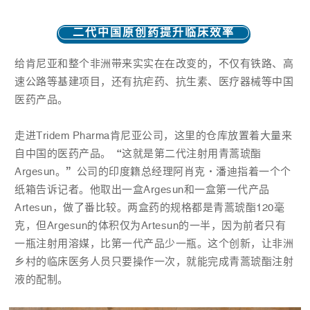
二代中国原创药提升临床效率
给肯尼亚和整个非洲带来实实在在改变的，不仅有铁路、高
速公路等基建项目，还有抗疟药、抗生素、医疗器械等中国
医药产品。
走进Tridem Pharma肯尼亚公司，这里的仓库放置着大量来
自中国的医药产品。“这就是第二代注射用青蒿琥酯
Argesun。”公司的印度籍总经理阿肖克·潘迪指着一个个
纸箱告诉记者。他取出一盒Argesun和一盒第一代产品
Artesun，做了番比较。两盒药的规格都是青蒿琥酯120毫
克，但Argesun的体积仅为Artesun的一半，因为前者只有
一瓶注射用溶媒，比第一代产品少一瓶。这个创新，让非洲
乡村的临床医务人员只要操作一次，就能完成
青蒿琥酯注射
液
的配制。