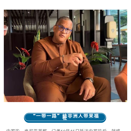
“一带一路”给非洲人带来福
祉