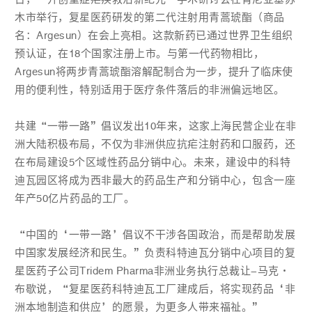
木市举行，复星医药研发的第二代注射用青蒿琥酯（商品
名：Argesun）在会上亮相。这款新药已通过世界卫生组织
预认证，在18个国家注册上市。与第一代药物相比，
Argesun将两步青蒿琥酯溶解配制合为一步，提升了临床使
用的便利性，特别适用于医疗条件落后的非洲偏远地区。
共建“一带一路”倡议发出10年来，这家上海民营企业在非
洲大陆积极布局，不仅为非洲供应抗疟注射药和口服药，还
在布局建设5个区域性药品分销中心。未来，建设中的科特
迪瓦园区将成为西非最大的药品生产和分销中心，包含一座
年产50亿片药品的工厂。
“中国的‘一带一路’倡议不干涉各国政治，而是帮助发展
中国家发展经济和民生。”负责科特迪瓦分销中心项目的复
星医药子公司Tridem Pharma非洲业务执行总裁让-马克·
布歇说，“复星医药科特迪瓦工厂建成后，将实现药品‘非
洲本地制造和供应’的愿景，为更多人带来福祉。”