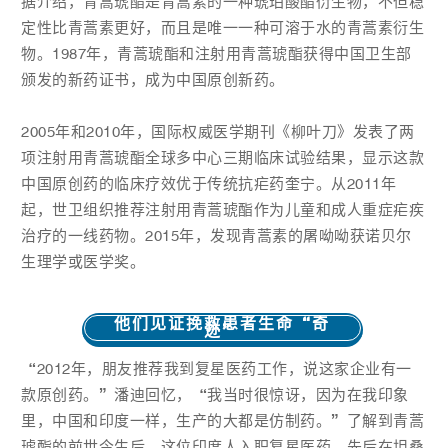
据介绍，青蒿琥酯是青蒿素的一种琥珀酸酯衍生物，不但稳
定性比青蒿素更好，而且是唯一一种可溶于水的青蒿素衍生
物。1987年，青蒿琥酯和注射用青蒿琥酯获得中国卫生部
颁发的新药证书，成为中国原创新药。
2005年和2010年，国际权威医学期刊《
柳叶刀
》发表了两
项注射用青蒿琥酯全球多中心三期临床试验结果，显示这款
中国原创药的临床疗效优于传统抗疟药
奎宁
。从2011年
起，世卫组织推荐注射用青蒿琥酯作为儿童和成人重症疟疾
治疗的一线药物。2015年，发现青蒿素的屠呦呦获诺贝尔
生理学或医学奖。
他们见证挽救患者生命“奇
迹”
“2012年，朋友推荐我到复星医药工作，说这家企业有一
款原创药。”潘迪回忆，“我当时很惊讶，因为在我印象
里，中国和印度一样，生产的大都是仿制药。”了解到青蒿
琥酯的前世今生后，这位印度人入职复星医药，先后在坦桑