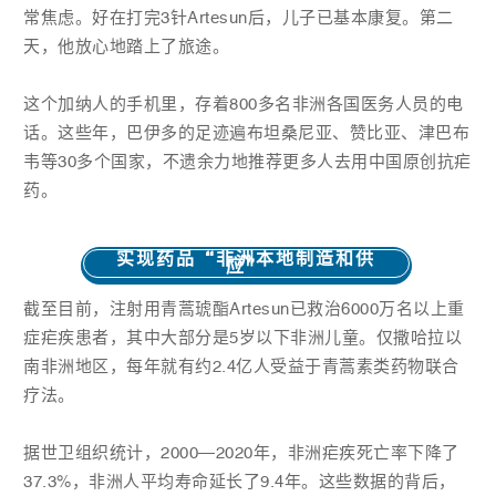
常焦虑。好在打完3针Artesun后，儿子已基本康复。第二
天，他放心地踏上了旅途。
这个加纳人的手机里，存着800多名非洲各国医务人员的电
话。这些年，巴伊多的足迹遍布坦桑尼亚、赞比亚、津巴布
韦等30多个国家，不遗余力地推荐更多人去用中国原创抗疟
药。
实现药品“非洲本地制造和供
应”
截至目前，注射用青蒿琥酯Artesun已救治6000万名以上重
症疟疾患者，其中大部分是5岁以下非洲儿童。仅撒哈拉以
南非洲地区，每年就有约2.4亿人受益于青蒿素类药物联合
疗法。
据世卫组织统计，2000—2020年，非洲疟疾死亡率下降了
37.3%，非洲人平均寿命延长了9.4年。这些数据的背后，