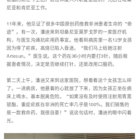
尼亚和肯尼亚工作。
11年来，他见证了很多中国原创药挽救非洲患者生命的“奇
迹”。有一次，潘迪来到坦桑尼亚莫罗戈罗的一家医疗机
构，与医生沟通抗疟用药事宜。他看到病房里一名12岁女孩
因为得了疟疾，高烧已陷入昏迷。“我们马上给她注射
Artesun。”医生说。这个药在36小时内要打3针，随后根
据患者情况，决定是否继续打针，还是改用口服药。
第二天上午，潘迪又来到这家医院，想看看这个女孩怎么样
了。一进病房，他悬着的心就放了下来，因为女孩正坐在病
床上喝水，基本脱离危险。“如果没有及时使用注射用青蒿
琥酯，重症疟疾在非洲的死亡率几乎是100%。我们销售的
是一款救命药，我很自豪！”说这句话时，潘迪的眼中闪着
光。