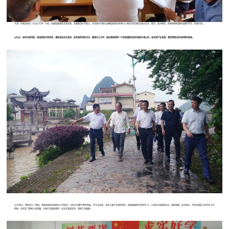
为进一步推进全区“万企兴万村”行动，巩固拓展脱贫攻坚成果，全面推进乡村振兴，市实施乡村振兴战略指挥部对桂林72个脱贫村安排部分重点企业（单位）结对帮扶。桂林南药积极响应政府号召，快速行动。
6月2日，桂林市委常委、统战部部长蒋育亮、灌阳县县长孙清洪、桂林南药党委书记、董事长王文学、副总裁程琳等一行来到灌阳县洞井瑶族乡椅山村，就当地产业发展、教育等情况实地考察并座谈。
乡村振兴，教育先行。期间，考察组来到当地椅山小学慰问，向孩子们赠予教学用品、学习文具等，送去儿童节礼物的同时，更是鼓励他们刻苦学习，以实际行动回报社会、回报祖国。此次慰问，不仅在物质上给予孩子们
帮助，也带去了精神上的慰藉，让他们在感受政府、社会关爱的同时，增强了幸福感。