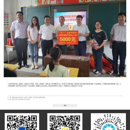
乡村振兴使命光荣，责任重大，民营企业义不容辞。近年来，桂林南药 “青蒿公益”累计捐赠约百万元，用于助力乡村振兴建设，帮助改善了部分贫困村居民用水困难、产业发展滞后、乡村硬件设施升级等问题。未来，公
司将持续秉承“修身 齐家 立业 助天下”的企业精神，积极履行企业社会责任，发挥自身优势助力乡村振兴，为构建社会主义和谐社会尽一份力量。
上一篇：
赛技能•展风采•促成长 | 2022年“青蒿杯”职业技能大赛圆满落幕
下一篇：
喜报 | 2021~2022年度工会评优表彰
返回