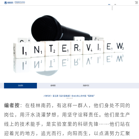
EN
FR
企业资讯
媒体聚焦
多媒体专区
人物专栏 | 第五期【追光奋楫者】非洲大地上的中国“孤勇者”
2025-04-29
编者按
：在桂林南药，有这样一群人，他们身处不同的
岗位，用汗水浇灌梦想，用坚守诠释责任。他们是生产
线上的技术能手，是实验室里的科研先锋……他们站在
迎着光的地方，追光而行，向阳而生，以点滴努力汇聚