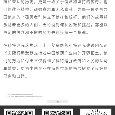
搏和奋斗的历史，更是一段关于信念和坚持的传奇。他
们的敬业精神、顽强意志和无私奉献，为每一位勇闯异
国他乡的“孤勇者”树立了榜样和标杆。他们的故事将
激励着更多的人们，无论面对何种困难和挑战，都能以
坚定的信念和不懈的努力去迎接每一个挑战。
在科特迪瓦这片热土上，复星医药科特迪瓦建设团队正
以实际行动默默支持着中国制药产业向外开疆拓土。他
们的努力和付出不仅得到了科特迪瓦政府和人民的认可
和赞誉，更为中国企业在海外市场的拓展树立了良好的
形象和口碑。
上一篇：
复星医药科特迪瓦园区一期工程主体结构顺利封顶
下一篇：
创无疟・享健康 | 2025 全民助力抗击疟疾暨绿色低碳公益活动成功举办
返回