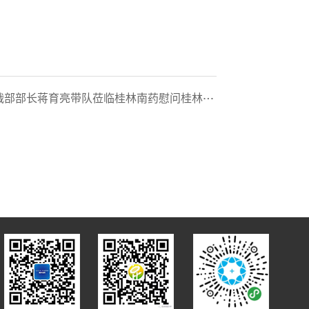
蒋育亮带队莅临桂林南药慰问桂林市第五批拔尖人才王文学