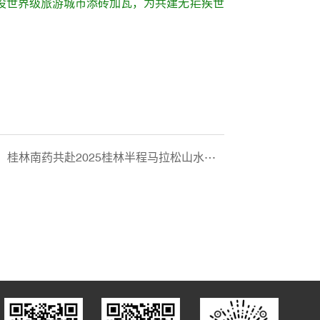
设世界级旅游城市添砖加瓦，为共建无疟疾世
桂林南药共赴2025桂林半程马拉松山水之约