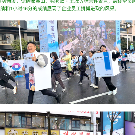
蓄势待发，途经象鼻山、独秀峰·王城等标志性景点，最终全员顺
成绩和1小时46分的成绩展现了企业员工拼搏进取的风采。