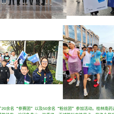
20余名“参赛团”以及50余名“粉丝团”参加活动。桂林南