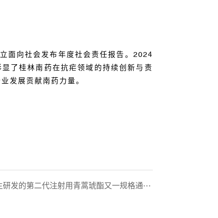
立面向社会发布年度社会责任报告。
2024
彰显了桂林南药在抗疟领域的持续创新与责
行业发展贡献南药力量。
的第二代注射用青蒿琥酯又一规格通过世卫组织药品预认证