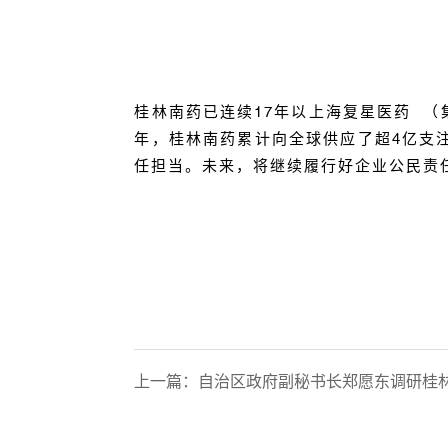
桂林南药已连续
17
年以
上海复星医药
（
年，桂林南药累计向全球供应了超
4
亿支
任担当。未来，将继续履行好企业公民责
上一篇：
自治区政府副秘书长郑愿东调研桂林南