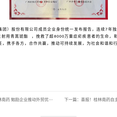
集团）股份有限公司成员企
业身份统一发布报告，连续
7
年独
注射用青蒿琥酯
，挽救了超
8000
万重症疟疾患者的生命，
任，携手各方，合作共赢，推动可持续发展，为社会和谐和
药 勉励企业推动外贸优进优出
下一篇：
喜报！桂林南药自主研发