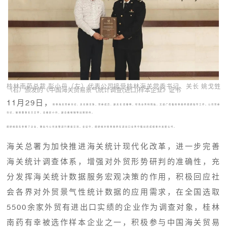
桂林南药总裁 彭小丹（左）代表公司接受桂林海关党委书记、关长 姚戈甡
（右）颁发的《中国海关贸易景气统计调查(进口)样本企业》证书
11月29日，
桂林海关党委书记、关长姚戈甡，党委成员、副关长易春明，综合业务科阳灿、文道广莅临桂林南药调研指导工作。公司党委
书记、联席董事长王文学，总裁彭小丹，副总裁程琳等出席接待。
调研组首先参观了企业，随后与公司高管进行座谈交流。会议中，调研组对桂林南药在进出口业务中做出的成绩表示高度认可。
海关总署为加快推进海关统计现代化改革，进一步完善
海关统计调查体系，增强对外贸形势研判的准确性，充
分发挥海关统计数据服务宏观决策的作用，积极回应社
会各界对外贸景气性统计数据的应用需求，在全国选取
5500余家外贸有进出口实绩的企业作为调查对象，桂林
南药有幸被选作样本企业之一，积极参与中国海关贸易