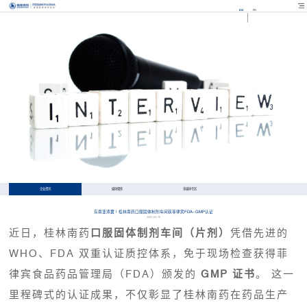
EN
FR
企业资讯
媒体聚焦
多媒体专区
东南亚添翼 | 桂林南药口服固体制剂车间获菲律宾FDA-GMP认证
2025-04-16
近日，桂林南药
口服固体制剂车间（片剂）
凭借先进的
WHO、FDA 双重认证质控体系，免于现场检查获得菲
律宾食品药品管理局（FDA）颁发的
GMP 证书
。 这一
里程碑式的认证成果，不仅彰显了桂林南药在药品生产