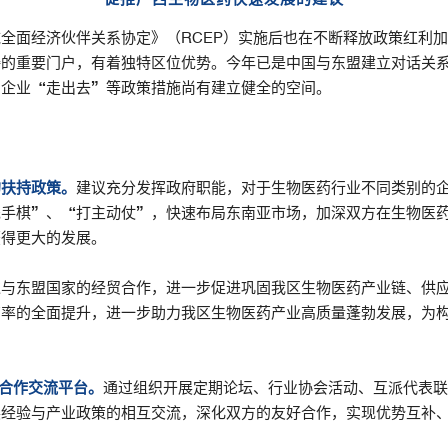
全面经济伙伴关系协定》（RCEP）实施后也在不断释放政策红利加
接的重要门户，有着独特区位优势。今年已是中国与东盟建立对话关
力企业“走出去”等政策措施尚有建立健全的空间。
的扶持政策。
建议充分发挥政府职能，对于生物医药行业不同类别的
先手棋”、“打主动仗”，快速布局东南亚市场，加深双方在生物医
获得更大的发展。
过与东盟国家的经贸合作，进一步促进巩固我区生物医药产业链、供
有率的全面提升，进一步助力我区生物医药产业高质量蓬勃发展，为
P合作交流平台。
通过组织开展定期论坛、行业协会活动、互派代表联
展经验与产业政策的相互交流，深化双方的友好合作，实现优势互补