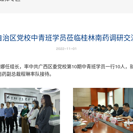
自治区党校中青班学员莅临桂林南药调研交
2022-11-01
潘娜任组长，率中共广西区委党校第10期中青班学员一行10人
南药副总裁程琳率队接待。