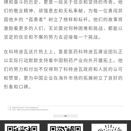
搏和奋斗的历史，更是一段关于信念和坚持的传奇。他
们的敬业精神、顽强意志和无私奉献，为每一位勇闯异
国他乡的“孤勇者”树立了榜样和标杆。他们的故事将
激励着更多的人们，无论面对何种困难和挑战，都能以
坚定的信念和不懈的努力去迎接每一个挑战。
在科特迪瓦这片热土上，复星医药科特迪瓦建设团队正
以实际行动默默支持着中国制药产业向外开疆拓土。他
们的努力和付出不仅得到了科特迪瓦政府和人民的认可
和赞誉，更为中国企业在海外市场的拓展树立了良好的
形象和口碑。
上一篇：
复星医药科特迪瓦园区一期工程主体结构顺利封顶
下一篇：
创无疟・享健康 | 2025 全民助力抗击疟疾暨绿色低碳公益活动成功举办
返回