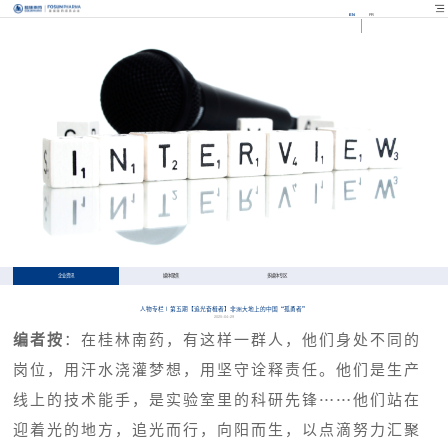
EN
FR
企业资讯
媒体聚焦
多媒体专区
人物专栏 | 第五期【追光奋楫者】非洲大地上的中国“孤勇者”
2025-04-29
编者按
：在桂林南药，有这样一群人，他们身处不同的
岗位，用汗水浇灌梦想，用坚守诠释责任。他们是生产
线上的技术能手，是实验室里的科研先锋……他们站在
迎着光的地方，追光而行，向阳而生，以点滴努力汇聚