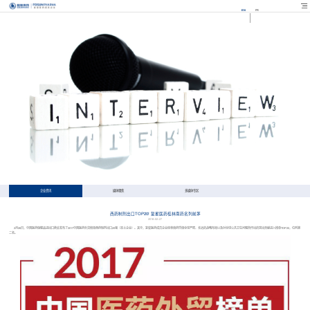
EN
FR
企业资讯
媒体聚焦
多媒体专区
西药制剂出口TOP20! 复星医药桂林南药名列前茅
2018-02-27
2月26日，中国医药保健品进出口商会发布了2017中国医药外贸榜单西药制剂出口20强（本土企业）。其中，复星医药成员企业桂林南药凭借全球严密、长远的战略布局以及对全球公共卫生问题所作出的突出贡献进入榜单TOP20，位列第
二名。