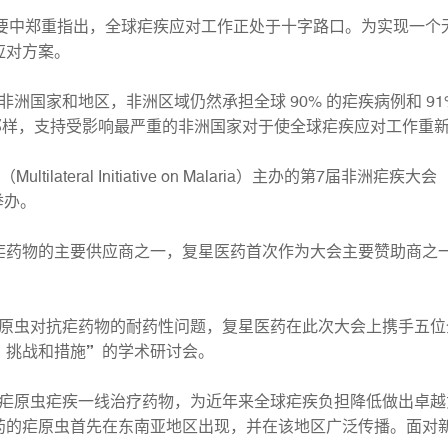
要中郑重指出，全球疟疾应对工作正处于十字路口。为实现一个
应对方案。
家和地区，非洲区域仍然承担全球 90% 的疟疾病例和 91%
调的那样，支持受影响最严重的非洲国家对于使全球疟疾应对工作重
eral Initiative on Malaria）主办的第7届非洲疟疾大会（7th MIM
举办。
疟药物的主要供应商之一，复星医药首次作为大会主要赞助商之
虫对抗疟药物的耐药性问题，复星医药在此次大会上携手五位全球
：挑战和措施”的学术研讨会。
原虫疟疾一线治疗药物，为近年来全球疟疾负担降低做出卓越
药的疟原虫首先在东南亚地区出现，并在该地区广泛传播。面对