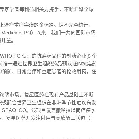
专家学者等利益相关方携手，不断汇聚全球
国际上治疗重症疟疾的金标准。据不完全统计，
ionof Medicine, PQ）以来，我们一共向国际市场
洲儿童。
O PQ 认证的抗疟药品种的制药企业(8 个
目前唯一通过世界卫生组织药品预认证的抗疟药
的预防、日常治疗和重症患者的抢救用药，在
终端市场。复星医药在现有产品基础上不断
积极配合世界卫生组织在非洲季节性疟疾高发
 SPAQ-CO。该项目覆盖撒哈拉以南疟疾季
此外，复星医药开发注射用青蒿琥酯三联包（一