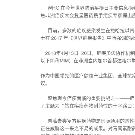
WHO 在今年世界防治疟疾日主要信息摘
焦非洲疟疾大会复星医药携手疟疾专家提出
目前，多数的疟疾感染发生在撒哈拉以南非洲国
士在 2017 年《世界疟疾报告》中所强
2018年4月15日-20日，疟疾多边协作机制（Multilat
以下简称MIM）在非洲塞内加尔首都达喀尔
作为中国领先的医疗健康产业集团、全球抗
议。
聚焦现今疟疾面临的重要挑战之一——疟原
了主题为“站在疟疾药物耐药性的十字路口
青蒿素类复方疟疾药物是国际通用的恶性疟
正在威胁这一来之不易的成果。对青蒿素耐