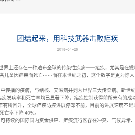
团结起来，用科技武器击败疟疾
2018-04-25
世界上还存在一种遍布全球的传染性疾病——疟疾，尤其是在撒哈
上有一名儿童因疟疾而死亡……而在本世纪之初，这个数字是更为惊人的 
传播的疾病，与结核、艾滋病并列为世界三大传染病。新世纪
疾发病率和死亡率均已显著下降，疟疾控制获得前所未有的成功。然
15 年有所回升，全球疟疾防控进展停滞不前，目前的进展速度不足以实
死亡率下降 40%。
持续的国际国内资金供应、疟疾流行区存在冲突、气候异常、