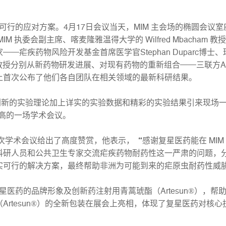
的应对方案。4月17日会议当天，MIM 主会场的椭圆会议
本届 MIM 执委会副主席、喀麦隆雅温得大学的 Wilfred Mbac
疾药物风险开发基金首席医学官Stephan Duparc博士、玛西隆
 F. Boni 教授分别从新药物研发进展、对现有药物的重新组合——
上首次公布了他们各自团队在相关领域的最新科研结果。
的实验理论加上详实的实验数据和精彩的实验结果引来现场一
最高的一场学术会议。
办的此次学术会议给出了高度赞赏，他表示，“感谢复星医药能在 M
科研人员和公共卫生专家交流疟疾药物耐药性这一严肃的问题，
实可行的解决方案，最终帮助非洲为可能到来的疟原虫耐药性威
药的品牌形象及创新药注射用青蒿琥酯（Artesun®），帮
Artesun®）的全新包装在展会上亮相，体现了复星医药对核