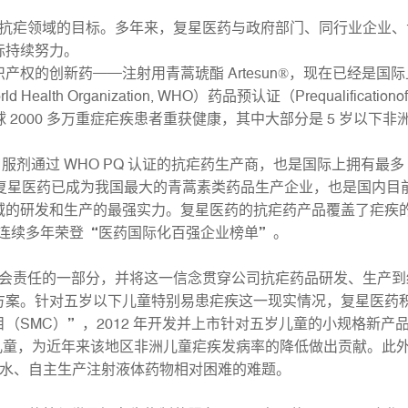
疟领域的目标。多年来，复星医药与政府部门、同行业企业、
标持续努力。
产权的创新药——注射用青蒿琥酯 Artesun®，现在已经是
 Health Organization, WHO）药品预认证（Prequalificat
 2000 多万重症疟疾患者重获健康，其中大部分是 5 岁以下非
过 WHO PQ 认证的抗疟药生产商，也是国际上拥有最多 WH
，复星医药已成为我国最大的青蒿素类药品生产企业，也是国内
域的研发和生产的最强实力。复星医药的抗疟药产品覆盖了疟疾
，连续多年荣登“医药国际化百强企业榜单”。
责任的一部分，并将这一信念贯穿公司抗疟药品研发、生产到
方案。针对五岁以下儿童特别易患疟疾这一现实情况，复星医药
SMC）”，2012 年开发并上市针对五岁儿童的小规格新产品
名非洲儿童，为近年来该地区非洲儿童疟疾发病率的降低做出贡献。
缺水、自主生产注射液体药物相对困难的难题。