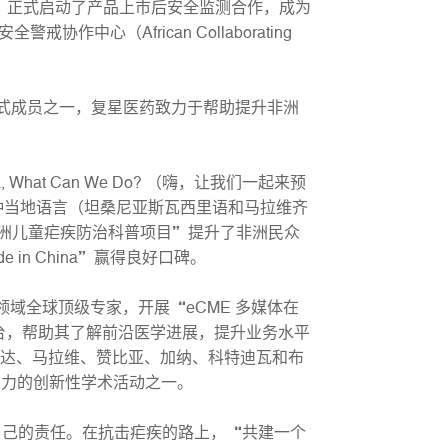
合作，正式启动了产品上市后安全监测合作，成为
心（African Collaborating
a）正式成员之一，复星医药致力于帮助提升非洲
What Can We Do? （嗨，让我们一起来预
两种当地语言（坦桑尼亚斯瓦西里语和马拉维齐
非洲儿童疟疾防治科普项目”提升了非洲民众
n China”赢得良好口碑。
域全球顶级专家，开展“eCME 多媒体在
台，帮助其了解前沿医学进展，提升业务水平
干达、马拉维、赞比亚、加纳、科特迪瓦和布
响力的创新性学术活动之一。
己的责任。在抗击疟疾的路上，“共建一个