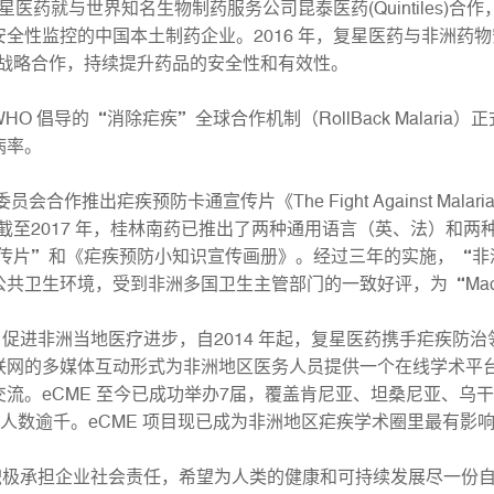
星医药就与世界知名生物制药服务公司昆泰医药(Quintiles)
控的中国本土制药企业。2016 年，复星医药与非洲药物安全警戒协作中
e，ACC）携手战略合作，持续提升药品的安全性和有效性。
倡导的“消除疟疾”全球合作机制（RollBack Malari
病率。
出疟疾预防卡通宣传片《The Fight Against Malaria, 
。截至2017 年，桂林南药已推出了两种通用语言（英、法）和
宣传片”和《疟疾预防小知识宣传画册》。经过三年的实施，“
卫生环境，受到非洲多国卫生主管部门的一致好评，为“Made i
非洲当地医疗进步，自2014 年起，复星医药携手疟疾防治领
联网的多媒体互动形式为非洲地区医务人员提供一个在线学术平
流。eCME 至今已成功举办7届，覆盖肯尼亚、坦桑尼亚、乌
加人数逾千。eCME 项目现已成为非洲地区疟疾学术圈里最有影
承担企业社会责任，希望为人类的健康和可持续发展尽一份自