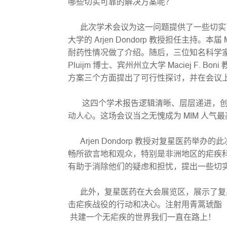
哪些切实可靠的解决方案呢？
此次学术会议为这一问题提供了一些切实可行
大学的 Arjen Dondorp 教授担任主持。
耐药性情况做了介绍。随后，三位知名科学家——疟
Pluijm 博士、宾州州立大学 Maciej
方案三个方面提出了可行性探讨，并在会议
这四个学术报告逻辑清晰、层层递进，创新
动人心。这场会议当之无愧成为 MIM 人气
Arjen Dondorp 教授对复星医药举
畅所欲言地和观众，特别是非洲地区的疟疾
有助于消除他们的疑虑和担忧，提出一些切
此外，复星医药在大会展览区，展示了复星医
击疟疾战役的行动和决心。注射用青蒿琥酯（
共建一个无疟疾的世界我们一直在路上！