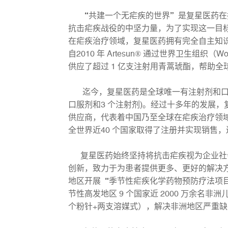
“共建一个无疟疾的世界”是复星医药在抗
抗击疟疾战役的中坚力量，为了实现这一目
在疟疾治疗领域，复星医药拥有完全自主知识
自2010 年 Artesun® 通过世界卫生组织（World
供应了超过 1 亿支注射用青蒿琥酯，帮助全球
迄今，复星医药是全球唯一有注射剂和口服剂通
口服剂和3 个注射剂)。经过十多年的发展
供应商，代表着中国乃至全球在疟疾治疗领
全世界近40 个国家取得了注册并实现销售
复星医药始终坚持将抗击疟疾视为企业社会
创新，致力于为患者提供更多、更好的解决
地区开展“季节性疟疾化学药物预防疗法项目（
节性高发地区 9 个国家近 2000 万余
个粉针+两支溶媒式），解决非洲地区严重