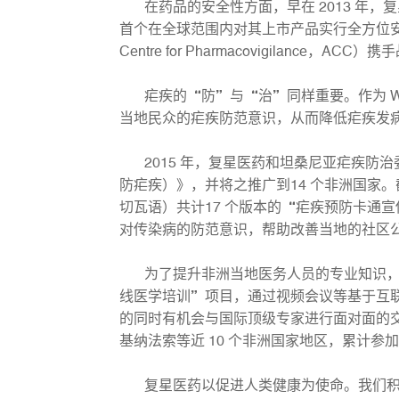
在药品的安全性方面，早在 2013 年，复
首个在全球范围内对其上市产品实行全方位安全性监
Centre for Pharmacovigilanc
疟疾的“防”与“治”同样重要。作为 WHO 
当地民众的疟疾防范意识，从而降低疟疾发
2015 年，复星医药和坦桑尼亚疟疾防治委员会合作推
防疟疾）》，并将之推广到14 个非洲国家
切瓦语）共计17 个版本的“疟疾预防卡通
对传染病的防范意识，帮助改善当地的社区公共
为了提升非洲当地医务人员的专业知识，促进
线医学培训”项目，通过视频会议等基于互
的同时有机会与国际顶级专家进行面对面的交
基纳法索等近 10 个非洲国家地区，累计参
复星医药以促进人类健康为使命。我们积极