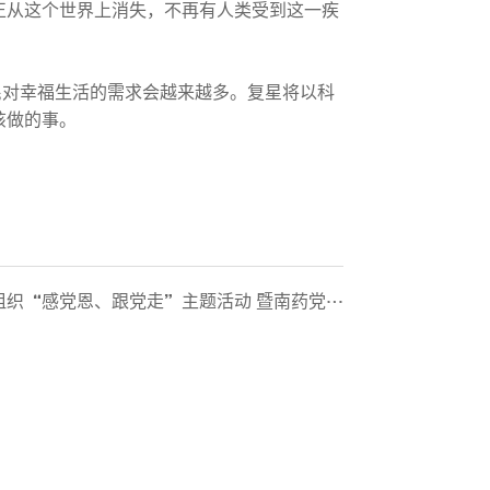
正从这个世界上消失，不再有人类受到这一疾
对幸福生活的需求会越来越多。复星将以科
该做的事。
党恩、跟党走”主题活动 暨南药党委党史学习教育专题情景党