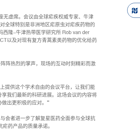
室座无虚席。会议由全球疟疾权威专家、牛津
ham 教授对全球特别是非洲地区疟原虫对疟疾药物的
-牛津热带医学研究所 Rob van der
三联方ACT以及对现有复方青蒿素类药物的优化给药
阵阵热烈的掌声，现场的互动时刻精彩而激
IM 上提供这个学术自由的会议平台，让我们能
分享我们最新的科研进展。这场会议的内容将
胁做出更积极的应对。”
助与会者进一步了解复星医药全面参与全球抗
心抗疟药产品的质量承诺。