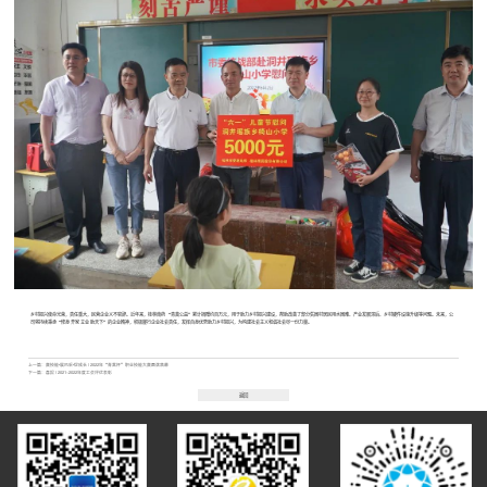
乡村振兴使命光荣，责任重大，民营企业义不容辞。近年来，桂林南药 “青蒿公益”累计捐赠约百万元，用于助力乡村振兴建设，帮助改善了部分贫困村居民用水困难、产业发展滞后、乡村硬件设施升级等问题。未来，公
司将持续秉承“修身 齐家 立业 助天下”的企业精神，积极履行企业社会责任，发挥自身优势助力乡村振兴，为构建社会主义和谐社会尽一份力量。
上一篇：
赛技能•展风采•促成长 | 2022年“青蒿杯”职业技能大赛圆满落幕
下一篇：
喜报 | 2021~2022年度工会评优表彰
返回