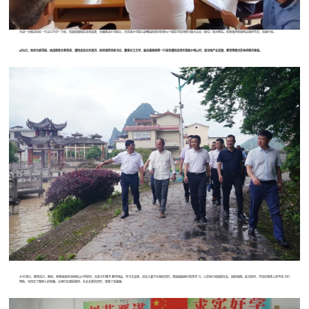
为进一步推进全区“万企兴万村”行动，巩固拓展脱贫攻坚成果，全面推进乡村振兴，市实施乡村振兴战略指挥部对桂林72个脱贫村安排部分重点企业（单位）结对帮扶。桂林南药积极响应政府号召，快速行动。
6月2日，桂林市委常委、统战部部长蒋育亮、灌阳县县长孙清洪、桂林南药党委书记、董事长王文学、副总裁程琳等一行来到灌阳县洞井瑶族乡椅山村，就当地产业发展、教育等情况实地考察并座谈。
乡村振兴，教育先行。期间，考察组来到当地椅山小学慰问，向孩子们赠予教学用品、学习文具等，送去儿童节礼物的同时，更是鼓励他们刻苦学习，以实际行动回报社会、回报祖国。此次慰问，不仅在物质上给予孩子们
帮助，也带去了精神上的慰藉，让他们在感受政府、社会关爱的同时，增强了幸福感。