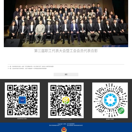
第三届职工代表大会暨工会会员代表
合影
上一篇：
桂林南药在市统一战线“优化营商环境，助力招商引资”现场会上接受表扬通报
下一篇：
自治区科技厅党组成员、副厅长唐咸来一行莅临桂林南药考察调研
返回
桂林南药官方微信
桂林南药HR官方微信
南药智+小程序
Copyright ©2005 - 2013 桂林南药
粤ICP备09063742号-1
桂公网安备 45030502000182号