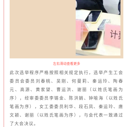
左右滑动查看更多
此次选举程序严格按照相关规定执行，选举产生工会
委员会委员刘春桃、吴刚、何曼莉、秦运玲、陶春
元、高源、黄家望、曹运洪、谢丽（以姓氏笔画为
序），经审委委员李锡金、陈洪娟、钟喻海（以姓氏
笔画为序），女工委委员利华、段石凤、秦运玲、唐
文颖、谢丽（以姓氏笔画为序），与会代表一致通过
了大会决议。