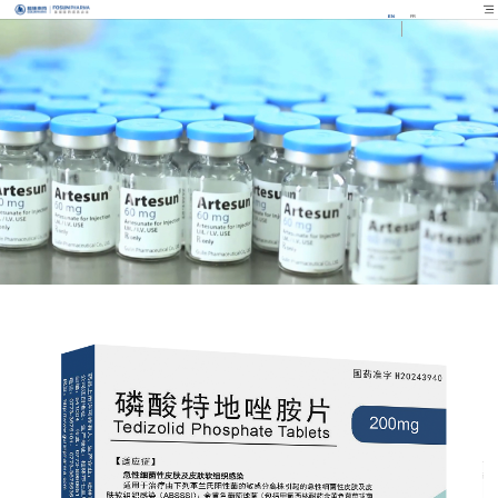
EN
FR