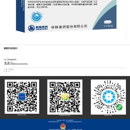
磷酸特地唑胺片
● 第二代噁唑烷酮类药物
【规 格】
200mg
【适 应 症】
急性细菌性皮肤及皮肤软组织感染。
上一篇：
托伐普坦片
下一篇：无
桂林南药官方微信
桂林南药HR官方微信
南药智+小程序
Copyright ©2005 - 2013 桂林南药
粤ICP备09063742号-1
桂公网安备 45030502000182号
互联网药品信息服务资格证书编号：（桂 ）-非经营性-2020-0049