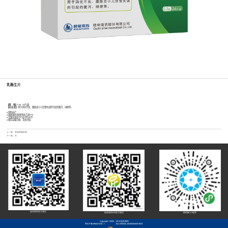
乳酶生片
【规 格】
0.3g 24片/盒
【适 应 症】
用于消化不良、腹胀及小儿饮食失调所引起的腹泻、绿便等。
● 原料自产
● 国家基药/医保甲类/乙类OTC
● 活菌含量高于行业平均水平
● 储存运输方便、无需冷链
上一篇：
神曲胃痛胶囊
下一篇：无
桂林南药官方微信
桂林南药HR官方微信
南药智+小程序
Copyright ©2005 - 2013 桂林南药
粤ICP备09063742号-1
桂公网安备 45030502000182号