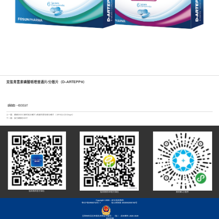
双氢青蒿素磷酸哌喹普通片/分散片（D-ARTEPP®）
【适应症】
一般疟疾治疗
上一篇：
磺胺多辛乙胺嘧啶分散片+盐酸阿莫地喹分散片（ SPAQ-CO Disp®）
下一篇：
复方磺胺多辛片
桂林南药官方微信
桂林南药HR官方微信
南药智+小程序
Copyright ©2005 - 2013 桂林南药
粤ICP备09063742号-1
桂公网安备 45030502000182号
互联网药品信息服务资格证书编号：（桂 ）-非经营性-2020-0049
网站地图