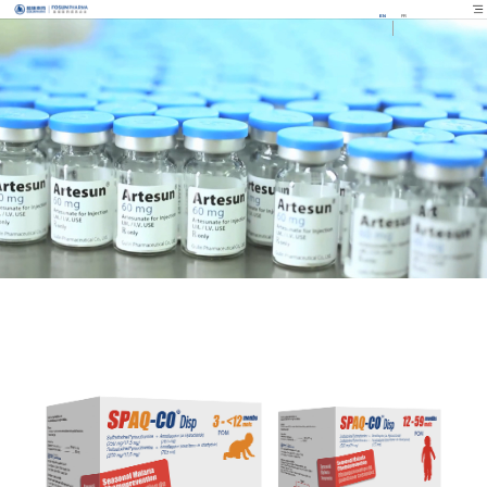
EN
FR