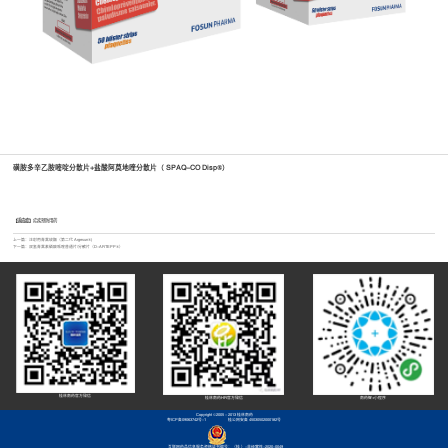
磺胺多辛乙胺嘧啶分散片+盐酸阿莫地喹分散片（ SPAQ-CO Disp®）
【适应症】
疟疾预防用药
上一篇：
注射用青蒿琥酯（第二代 Argesun®)
下一篇：
双氢青蒿素磷酸哌喹普通片/分散片（D-ARTEPP®）
桂林南药官方微信
桂林南药HR官方微信
南药智+小程序
Copyright ©2005 - 2013 桂林南药
粤ICP备09063742号-1
桂公网安备 45030502000182号
互联网药品信息服务资格证书编号：（桂 ）-非经营性-2020-0049