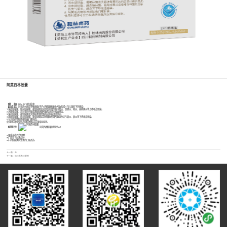
阿莫西林胶囊
【规 格】
0.25g 2X10粒/板/盒
【适 应 症 】
阿莫西林适用于敏感菌(不产β内酰胺酶菌株|所致的成人与儿童的下列感染:
1.溶血链球菌、肺炎链球菌、葡萄球菌或流感血杆菌所致中耳炎、鼻窦炎、咽炎、扁桃体炎等上呼吸道感染。
2.大肠埃希菌、奇异变形杆菌或粪肠球菌所致的泌尿生殖道感染。
3.溶血链球菌、葡萄球菌或大肠埃希菌所致的皮肤软组织感染。
4.溶血链球菌、肺炎链球菌、葡萄球菌或流感嗜血杆菌所致急性支气管炎、肺炎等下呼吸道感染。
5.与其他药物联用根除幽门螺杆苗。
使用时应参考官方抗菌药物临床应用指导原则。
【说 明 书 】
阿莫西林胶囊说明书.pdf
● 国家基药/医保甲类
● 广西首个过评品种
● β-内酰胺类抗生素的口服首选
上一篇：无
下一篇：
帕拉米韦注射液