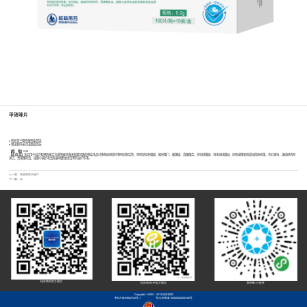
甲硝唑片
● 厌氧革兰阴性菌感染首选
● 滴虫和阿米巴虫感染首选
【规 格】
0.29
【适 应 症】
本品用于治疗和预防鉴定为或怀疑是由厌氧菌导致的感染本品对多种病原微生物有抑制活性，特别是拟杆菌属、梭杆菌门、梭菌属、真细菌类、消化球菌属、消化链球菌局、厌氧球菌和阴道加德纳氏菌。也对滴虫、溶组织内阿
米巴、贾第鞭毛虫、结肠小袋纤毛虫和麦地那龙线虫等有治疗作用。
上一篇：
盐酸莫西沙星片
下一篇：无
桂林南药官方微信
桂林南药HR官方微信
南药智+小程序
Copyright ©2005 - 2013 桂林南药
粤ICP备09063742号-1
桂公网安备 45030502000182号