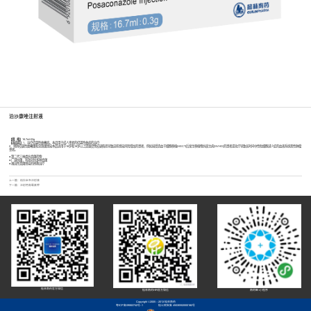
泊沙康唑注射液
【规 格】
16.7ml:03g
【适应症】
1、治疗侵袭性曲霉病。本品用于成人患者的侵袭性曲病的治疗:
2、预防侵袭性曲霉菌和念珠菌感染本品适用于18岁和18岁以上因重度免疫缺陷而导致这些感染风险增加的患者，例如接受造血干细胞移植{HSCT)后发生移植物抗宿主病[GVHD}的患者或化疗导致长时间中性粒细胞减少症的血液系统恶性肿瘤
患者。
● 第二代三唑类抗真菌药物
● 广谱抗菌，有效对抗多种真菌
● 难治性真菌感染的挽救治疗
上一篇：
帕拉米韦注射液
下一篇：
注射用青霉素钾
桂林南药官方微信
桂林南药HR官方微信
南药智+小程序
Copyright ©2005 - 2013 桂林南药
粤ICP备09063742号-1
桂公网安备 45030502000182号