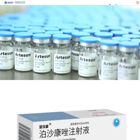
EN
FR