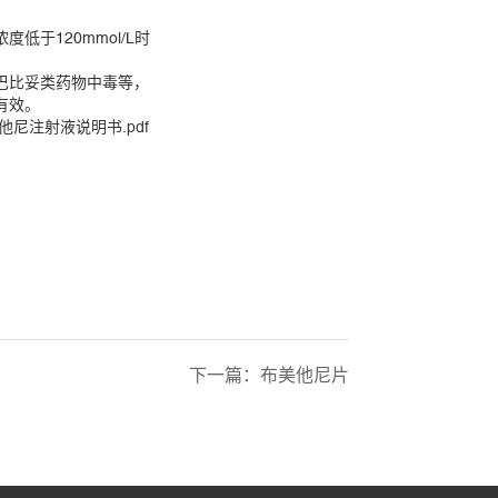
低于120mmol/L时
。
巴比妥类药物中毒等，
有效。
他尼注射液说明书.pdf
下一篇：
布美他尼片