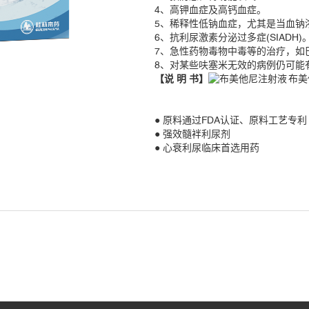
4、高钾血症及高钙血症。
5、稀释性低钠血症，尤其是当血钠浓度
6、抗利尿激素分泌过多症(SIADH)
7、急性药物毒物中毒等的治疗，如
8、对某些呋塞米无效的病例仍可能
【说 明 书】
布美
● 原料通过FDA认证、原料工艺专利
● 强效髓袢利尿剂
● 心衰利尿临床首选用药