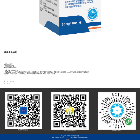
盐酸舍曲林片
● 通过FDA认证
● 抑郁症首选药物
● 临床疗效和耐受性好
【规 格】
50mg 30片/瓶
【适 应 症 】
舍曲林用于治疗抑郁症的相关症状，包括伴随焦虑、有或无躁狂史的抑郁症。疗效满意后，继续服用舍曲林可有效地防止抑郁症的复发和再发。
舍曲林也用于治疗强迫症。疗效满意后，继续服用舍曲林可有效地防止强迫症初始症状的复发。
上一篇：
托伐普坦片
下一篇：无
桂林南药官方微信
桂林南药HR官方微信
南药智+小程序
Copyright ©2005 - 2013 桂林南药
粤ICP备09063742号-1
桂公网安备 45030502000182号