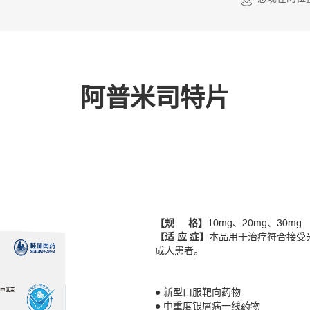
阿普米司特片
【规 格】
10mg、20mg、30mg
【适 应 症】
本品用于治疗符合接受
成人患者。
● 新型口服靶向药物
● 中重度银屑病一线药物