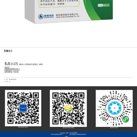
乳酶生片
【规 格】
0.3g 24片/盒
【适 应 症】
用于消化不良、腹胀及小儿饮食失调所引起的腹泻、绿便等。
● 原料自产
● 国家基药/医保甲类/乙类OTC
● 活菌含量高于行业平均水平
● 储存运输方便、无需冷链
上一篇：
神曲胃痛胶囊
下一篇：无
桂林南药官方微信
桂林南药HR官方微信
南药智+小程序
Copyright ©2005 - 2013 桂林南药
粤ICP备09063742号-1
桂公网安备 45030502000182号