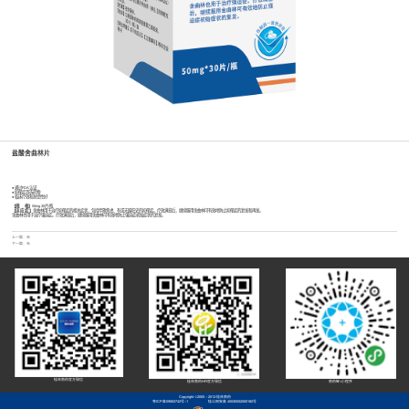
盐酸舍曲林片
● 通过FDA认证
● 抑郁症首选药物
● 临床疗效和耐受性好
【规 格】
50mg 30片/瓶
【适 应 症 】
舍曲林用于治疗抑郁症的相关症状，包括伴随焦虑、有或无躁狂史的抑郁症。疗效满意后，继续服用舍曲林可有效地防止抑郁症的复发和再发。
舍曲林也用于治疗强迫症。疗效满意后，继续服用舍曲林可有效地防止强迫症初始症状的复发。
上一篇：无
下一篇：无
桂林南药官方微信
桂林南药HR官方微信
南药智+小程序
Copyright ©2005 - 2013 桂林南药
粤ICP备09063742号-1
桂公网安备 45030502000182号