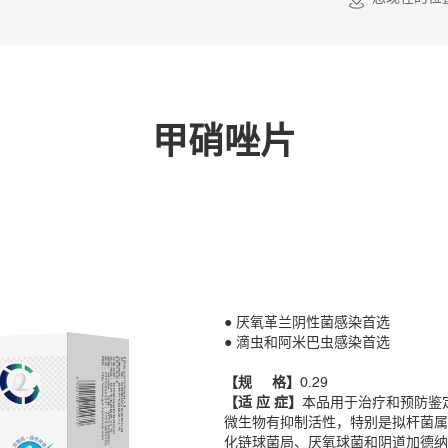
甲硝唑片
● 厌氧革兰阴性菌感染首选
● 滴虫和阿米巴虫感染首选
【规 格】
0.29
【适 应 症】
本品用于治疗和预防鉴
微生物有抑制活性，特别是拟杆菌属
化链球菌局、厌氧球菌和阴道加德纳