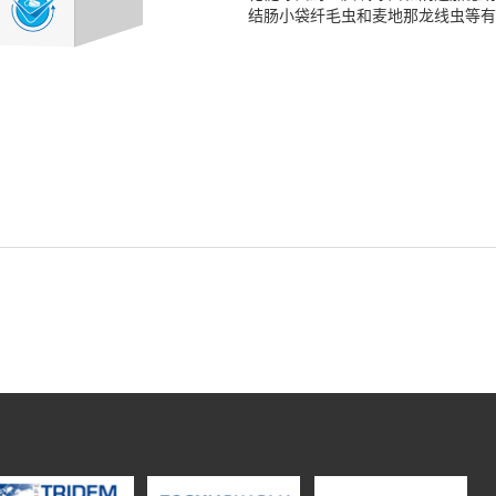
结肠小袋纤毛虫和麦地那龙线虫等有