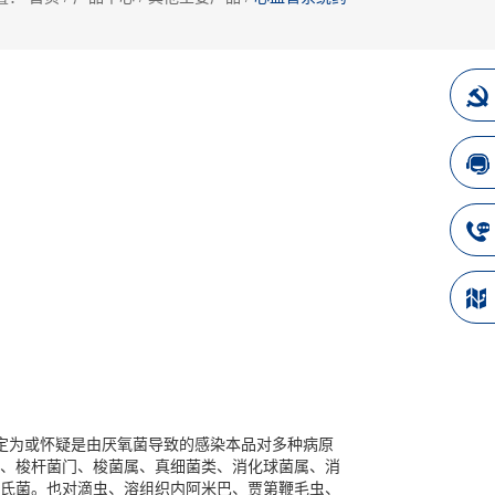
定为或怀疑是由厌氧菌导致的感染本品对多种病原
、梭杆菌门、梭菌属、真细菌类、消化球菌属、消
氏菌。也对滴虫、溶组织内阿米巴、贾第鞭毛虫、