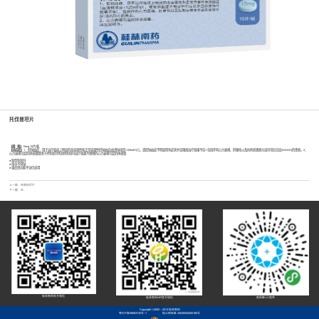
托伐普坦片
【规 格】
15mg 10片/板
【适应症】
1、低钠血症，用于治疗临床上明显的高容量性和正常容量性低钠血症[血清钠浓度<125mE9儿，或低钠血症不明显但有症状并且限液治疗效果不佳1,包括伴有心力衰竭、肝硬化以及抗利尿激素分泌异常综合征(SIADH)的患者。2、
心力衰竭引起的体液潴留用于袢利尿剂等其他利尿剂治疗效果不理想的心力衰竭引起的体液留
● 新型利尿剂
● 排水不排钠
● 重度肾功能不全仍适用
上一篇：
布美他尼片
下一篇：无
桂林南药官方微信
桂林南药HR官方微信
南药智+小程序
Copyright ©2005 - 2013 桂林南药
粤ICP备09063742号-1
桂公网安备 45030502000182号