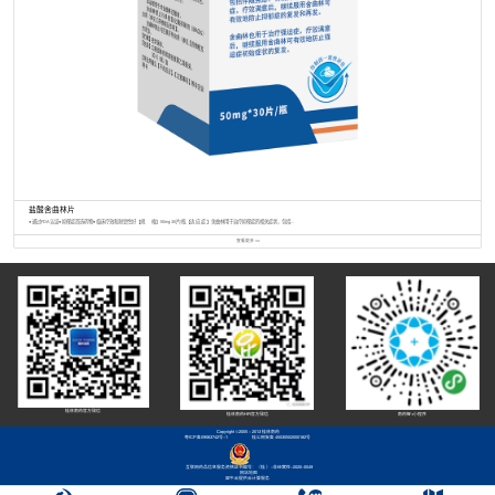
盐酸舍曲林片
● 通过FDA认证● 抑郁症首选药物● 临床疗效和耐受性好【规 格】50mg 30片/瓶【适 应 症 】舍曲林用于治疗抑郁症的相关症状，包括...
查看更多 >>
桂林南药官方微信
桂林南药HR官方微信
南药智+小程序
Copyright ©2005 - 2013 桂林南药
粤ICP备09063742号-1
桂公网安备 45030502000182号
互联网药品信息服务资格证书编号：（桂 ）-非经营性-2020-0049
网站地图
犀牛云提供云计算服务