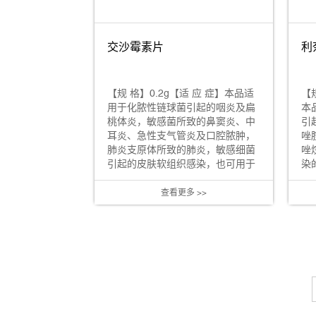
交沙霉素片
利
【规 格】0.2g【适 应 症】本品适
【
用于化脓性链球菌引起的咽炎及扁
本
桃体炎，敏感菌所致的鼻窦炎、中
引
耳炎、急性支气管炎及口腔脓肿，
唑
肺炎支原体所致的肺炎，敏感细菌
唑
引起的皮肤软组织感染，也可用于
染的
对青...
查看更多 >>