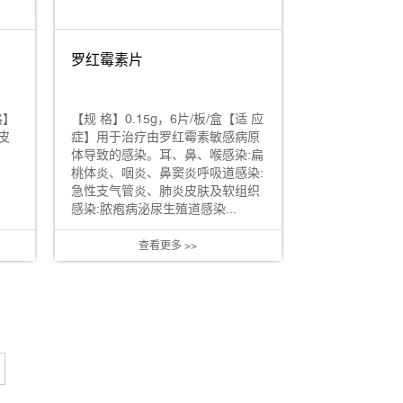
罗红霉素片
格】
【规 格】0.15g，6片/板/盒【适 应
皮
症】用于治疗由罗红霉素敏感病原
体导致的感染。耳、鼻、喉感染:扁
桃体炎、咽炎、鼻窦炎呼吸道感染:
急性支气管炎、肺炎皮肤及软组织
感染:脓疱病泌尿生殖道感染...
查看更多 >>