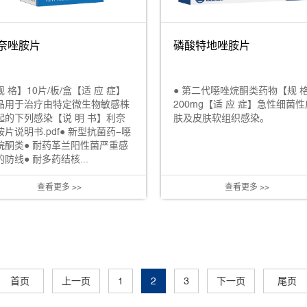
磷酸特地唑胺片
奈唑胺片
● 第二代噁唑烷酮类药物【规 
规 格】10片/板/盒【适 应 症】
200mg【适 应 症】急性细菌性
品用于治疗由特定微生物敏感株
肤及皮肤软组织感染。
起的下列感染【说 明 书】利奈
胺片说明书.pdf● 新型抗菌药-噁
烷酮类● 耐药革兰阳性菌严重感
防线● 耐多药结核...
查看更多 >>
查看更多 >>
首页
上一页
1
2
3
下一页
尾页