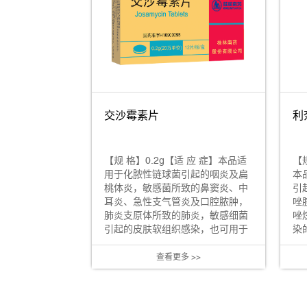
交沙霉素片
利
【规 格】0.2g【适 应 症】本品适
【
用于化脓性链球菌引起的咽炎及扁
本
桃体炎，敏感菌所致的鼻窦炎、中
引
耳炎、急性支气管炎及口腔脓肿，
唑
肺炎支原体所致的肺炎，敏感细菌
唑
引起的皮肤软组织感染，也可用于
染的
对青...
查看更多 >>