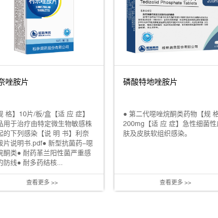
磷酸特地唑胺片
奈唑胺片
● 第二代噁唑烷酮类药物【规 
规 格】10片/板/盒【适 应 症】
200mg【适 应 症】急性细菌性
品用于治疗由特定微生物敏感株
肤及皮肤软组织感染。
起的下列感染【说 明 书】利奈
胺片说明书.pdf● 新型抗菌药-噁
烷酮类● 耐药革兰阳性菌严重感
防线● 耐多药结核...
查看更多 >>
查看更多 >>