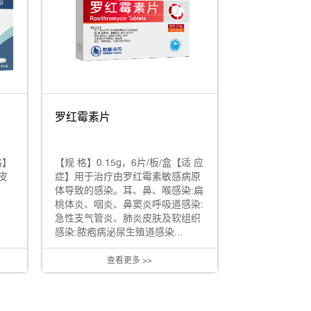
罗红霉素片
格】
【规 格】0.15g，6片/板/盒【适 应
皮
症】用于治疗由罗红霉素敏感病原
体导致的感染。耳、鼻、喉感染:扁
桃体炎、咽炎、鼻窦炎呼吸道感染:
急性支气管炎、肺炎皮肤及软组织
感染:脓疱病泌尿生殖道感染...
查看更多 >>