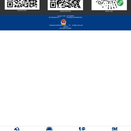
桂林南药官方微信
桂林南药HR官方微信
南药智+小程序
Copyright ©2005 - 2013 桂林南药
粤ICP备09063742号-1
桂公网安备 45030502000182号
互联网药品信息服务资格证书编号：（桂 ）-非经营性-2020-0049
网站地图
犀牛云提供云计算服务
廉政举报
客服中心
联系我们
三维实景