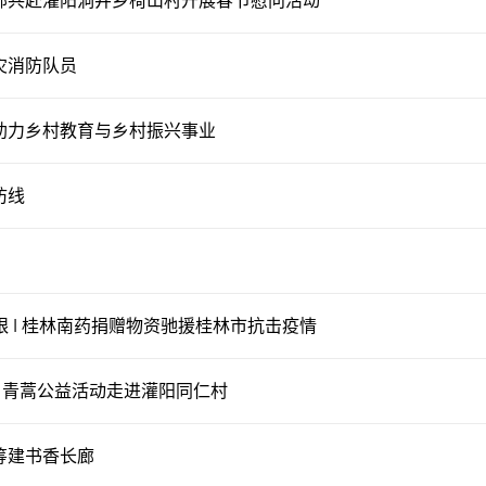
战部共赴灌阳洞井乡椅山村开展春节慰问活动
救灾消防队员
动助力乡村教育与乡村振兴事业
防线
时艰 | 桂林南药捐赠物资驰援桂林市抗击疫情
村”青蒿公益活动走进灌阳同仁村
学筹建书香长廊