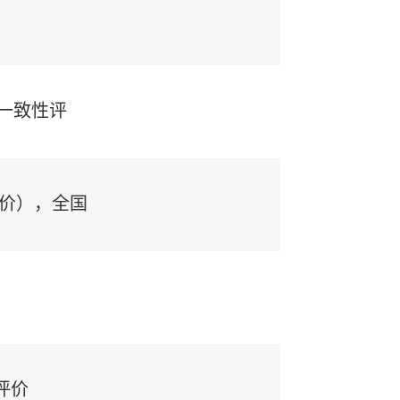
过一致性评
评价），全国
评价