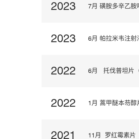
2023
价
7月 磺胺多辛乙胺嘧
2023
6月
帕拉米韦注射液
2022
价），并列全国第
6月 托伐普坦片
2022
第三家
1月 蒿甲醚本芴醇片
2021
11月 罗红霉素片