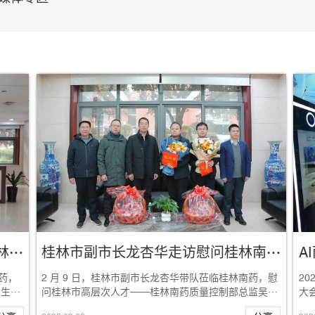
桂林市市长卢新华春节走访慰问桂林南药
桂林市副市长龙杏华走访慰问桂林南药高层次人才
药，
2 月 9 日，桂林市副市长龙杏华带队莅临桂林南药，慰
2
业生产
问桂林市高层次人才——桂林南药质量控制部总监吴
大
刚、OSD-I车间高级主任何康，感谢他们...
自