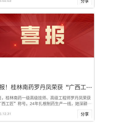
6
.
02
.
03
分享
喜报！桂林南药罗丹凤荣获“广西工匠”，以匠心守护全球抗疟生命线
日，桂林南药一级高级技师、高级工程师罗丹凤荣获
广西工匠”称号。24年扎根制药生产一线，她深耕青
琥酯系列抗疟药的生产操作、工艺改进与产线...
5
.
12
.
31
分享