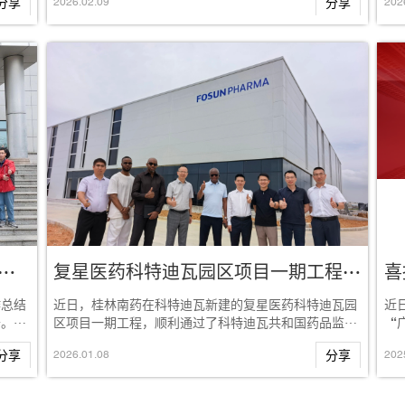
分享
2026
.
02
.
09
分享
202
量管理协会2025年度总结会暨经验交流活动在桂林南药举办
复星医药科特迪瓦园区项目一期工程获得本地生产许可
作总结
近日，桂林南药在科特迪瓦新建的复星医药科特迪瓦园
近
开。会
区项目一期工程，顺利通过了科特迪瓦共和国药品监管
“
局（AIRP）的专项审计，并于12月正式获得...
蒿
分享
2026
.
01
.
08
分享
202