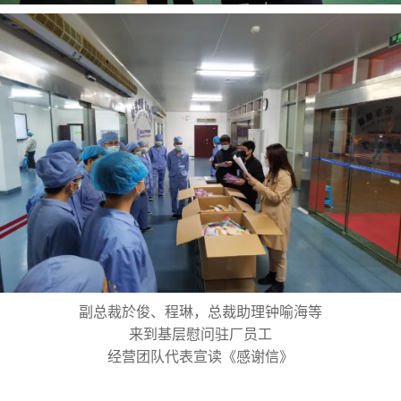
副总裁於俊、程琳，总裁助理钟喻海等
来到基层慰问驻厂员工
经营团队代表宣读《感谢信》