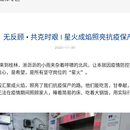
”无反顾 • 共克时艰 | 星火成焰照亮抗疫保
2022-11-30
层高山来到桂林，淅沥沥的小雨夹杂着呼啸的北风，让本就因疫情防
信心，是希望，是所有坚守岗位的“星火”。
般汇聚成火焰，照亮了我们抗疫保产的路。他们能吃苦，甘奉献
无法在疫情期间照顾家人，睡着简易的床、吃着大锅饭，用实际