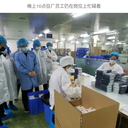
晚上10点驻厂员工仍在岗位上忙碌着