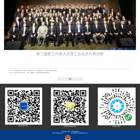
第三届职工代表大会暨工会会员代表
合影
上一篇：
桂林南药在市统一战线“优化营商环境，助力招商引资”现场会上接受表扬通报
下一篇：
自治区科技厅党组成员、副厅长唐咸来一行莅临桂林南药考察调研
返回
桂林南药官方微信
桂林南药HR官方微信
南药智+小程序
Copyright ©2005 - 2013 桂林南药
粤ICP备09063742号-1
桂公网安备 45030502000182号