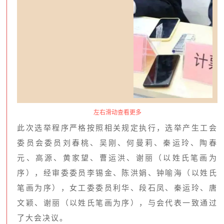
左右滑动查看更多
此次选举程序严格按照相关规定执行，选举产生工会
委员会委员刘春桃、吴刚、何曼莉、秦运玲、陶春
元、高源、黄家望、曹运洪、谢丽（以姓氏笔画为
序），经审委委员李锡金、陈洪娟、钟喻海（以姓氏
笔画为序），女工委委员利华、段石凤、秦运玲、唐
文颖、谢丽（以姓氏笔画为序），与会代表一致通过
了大会决议。