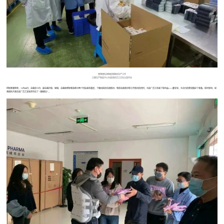
管理团队视察疫情期间生产工作
口服生产制造中心包装线的员工正在认真作业
得知寒潮将至，11月29日，总裁彭小丹，副总裁於俊、程琳，总裁助理钟喻海等分两个时段来到基层，了解目前的住宿情况、物资充盈情况和工作情况的同时，为驻厂员工带来了慰问品——暖宝宝，为次日的降温做好了准备。慰问现场，经
营团队代表向驻厂员工宣读并传达了《感谢信》。