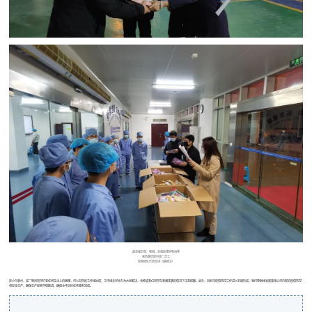
副总裁於俊、程琳，总裁助理钟喻海等
来到基层慰问驻厂员工
经营团队代表宣读《感谢信》
彭小丹表示，驻厂期间同学们有任何生活上的困难，可以向防疫工作组反馈，工作组会尽全力为大家解决，也希望各位同学在寒潮来袭的情况下注意保暖。此外，目前市疫情防控工作进入巩固阶段，我们要继续高度重视公司内部的疫情防控
和安全生产，确保生产经营平稳推进，确保全年目标任务顺利完成。