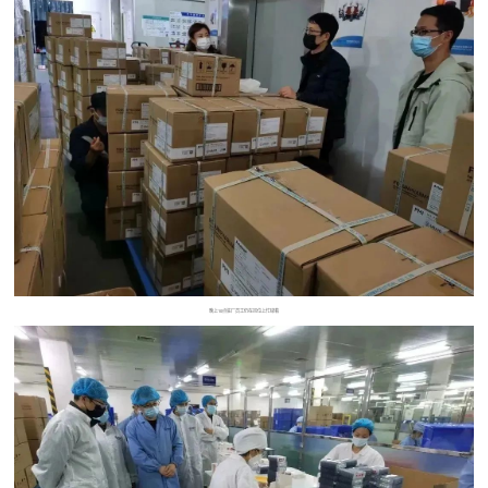
晚上10点驻厂员工仍在岗位上忙碌着