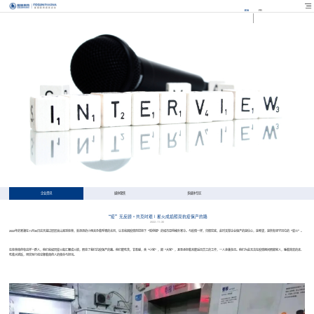
EN
FR
企业资讯
媒体聚焦
多媒体专区
“疫”无反顾 • 共克时艰 | 星火成焰照亮抗疫保产的路
2022-11-30
2022年的寒潮在11月30日这天越过层层高山来到桂林，淅沥沥的小雨夹杂着呼啸的北风，让本就因疫情防控按下“暂停键”的城市显得格外寒冷。与疫情一样，归根究底，此时支撑企业保产的是信心，是希望，是所有坚守岗位的“星火”。
在桂林南药有这样一群人，他们就如同星火般汇聚成火焰，照亮了我们抗疫保产的路。他们能吃苦，甘奉献，舍“小家”，顾“大家”，甚至承担着未能返岗员工的工作，一人身兼多岗。他们为此无法在疫情期间照顾家人，睡着简易的床、
吃着大锅饭，用实际行动诠释着南药人的使命与担当。