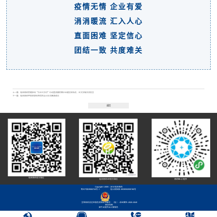
疫情无情 企业有爱
涓涓暖流 汇入人心
直面困难 坚定信心
团结一致 共度难关
上一篇：
桂林南药受邀参加“万企兴万村”行动暨清廉民营企业建设现场会，王文学做交流发言
下一篇：
桂林南药甲烷资源利用项目点火仪式圆满成功
返回
桂林南药官方微信
桂林南药HR官方微信
南药智+小程序
Copyright ©2005 - 2013 桂林南药
粤ICP备09063742号-1
桂公网安备 45030502000182号
互联网药品信息服务资格证书编号：（桂 ）-非经营性-2020-0049
网站地图
犀牛云提供云计算服务
廉政举报
客服中心
联系我们
三维实景