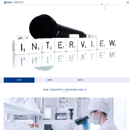
EN
FR
企业资讯
媒体聚焦
多媒体专区
零突破！复星桂林南药首个口服制剂获美国FDA批准上市
2023-09-04