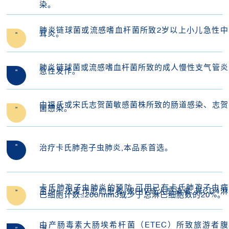
染。
肺炎链球菌或流感嗜血杆菌所致2岁以上小儿急性中
耳炎。
02
肺炎链球菌或流感嗜血杆菌所致的成人慢性支气管炎
急性发作。
03
由福氏或宋氏志贺菌敏感菌株所致的肠道感染、志贺
菌感染。
04
05
治疗卡氏肺孢子虫肺炎,本品系首选。
卡氏肺孢子虫肺炎的预防,可用已有卡氏肺孢子虫病
至少一次发作史的患者,或HIV成人感染者,其CD4淋
06
巴细胞计数≤200/mm3或少于总淋巴细胞数的20%。
由产肠毒素大肠埃希杆菌（ETEC）所致旅游者腹
泻。
07