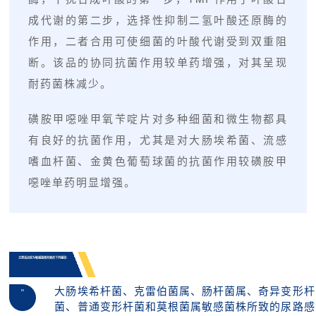
成代谢的第二步，选择性抑制二氢叶酸还原酶的
作用，二者合用可使细菌的叶酸代谢受到双重阻
断。该品的协同抗菌作用较单药增强，对其呈现
耐药菌株减少。
磺胺甲噁唑甲氧苄啶片对多种细菌和微生物都具
有良好的抗菌作用，尤其是对大肠埃希菌、流感
嗜血杆菌、金黄色葡萄球菌的抗菌作用较磺胺甲
噁唑单药明显增强。
主要适应症为敏感菌株所致的下列感染：
大肠埃希杆菌、克雷伯菌属、肠杆菌属、奇异变形杆
01
菌、普通变形杆菌和莫根菌属敏感菌株所致的尿路感