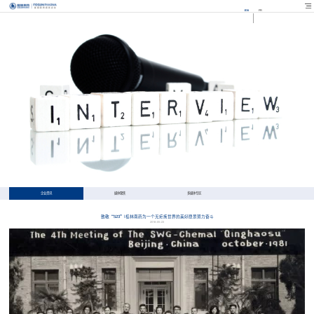
EN
FR
企业资讯
媒体聚焦
多媒体专区
致敬“523”|桂林南药为一个无疟疾世界的美好愿景努力奋斗
2018-05-23