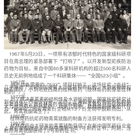
1967年5月23日，一项带有浓郁时代特色的国家级科研项
目在周总理的紧急部署下“打响了”。以开发新型疟疾防治
药物为目标，来自中国60多家科研机构的超过500名科研人
员史无前例地组成了一个科研集体——“全国523小组”。
1967年
源于战备需要的“523”项目打响了，这场抗疟“会战”
几乎集结了当时中国所有大小医药科研机构，大到屠呦呦和
她的团队，小到地处西南的桂林南药（桂林南药前身是桂林
制药厂）。
1977年
为了解决青蒿素的结构性及水溶性问题，国家抗疟研究计
划会议在广西南宁召开，北京、上海的多家药物研究机构参
与项目攻关，而桂林南药也因本地盛产青蒿及自治区政府的
大力推荐有幸参与其中。 攻关过程中，桂林南药研发的代号
为“804号”的青蒿素衍生物从13个衍生物中脱颖而出，从
此，青蒿琥酯诞生了。
1985年
桂林南药抗疟药物青蒿琥酯的制备方法获得发明专利。
1987年
桂林南药自主研发的青蒿琥酯获得了在新中国医药行业史
上具有里程碑意义的新中国第一类1号新药证书，同期，注
射用青蒿琥酯获得了2号新药证书。