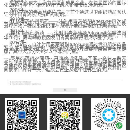
2003年
桂林南药成为上海复星医药成员企业，在复星医药的国际
化战略指导下，南药迈开了踏入非洲市场的步伐。
2005年
桂林南药的青蒿琥酯片成为了首个通过世卫组织药品预认
证的中国青蒿素类抗疟药制剂。
2010年
桂林南药的创新药——注射用青蒿琥酯Artesun®再次成
为第一个也是目前唯一一个通过世卫组织预认证的重症疟疾
治疗药物，被世卫组织推荐为治疗重症疟疾的首选用药。
2015年
桂林南药创新药——注射用青蒿琥酯Artesun®荣登法国
《处方》医学期刊，成为首个进入该榜单的中国原创药；同
年10月，屠呦呦教授因发明青蒿素获得诺贝尔医学奖。
2017年
11月5日，自注射用青蒿琥酯Artesun®通过世卫组织药品
预认证7周年之际，桂林南药累计向全球疟疾地区提供
Artesun®突破1亿支，帮助超过2000万重症疟疾患者重获健
康，其中大部分为5岁以下非洲儿童。
复星医药桂林南药一直秉承“修身、齐家、立业、助天
下”的企业精神，以促进人类健康为使命。我们积极承担企
业社会责任，希望为人类的健康和可持续发展尽一份自己的
责任。在抗击疟疾的道路上，“共建一个无疟疾的世界”这
一目标依然面临挑战。但是我们还是充满信心：只要我们一
同携手，终有一天，疟疾会真正从这个世界上消失。
上一篇：
桂林南药2018年度工作会议圆满落幕
下一篇：
中国品牌日 | 桂林南药青蒿琥酯亮相中国自主品牌博览会
返回